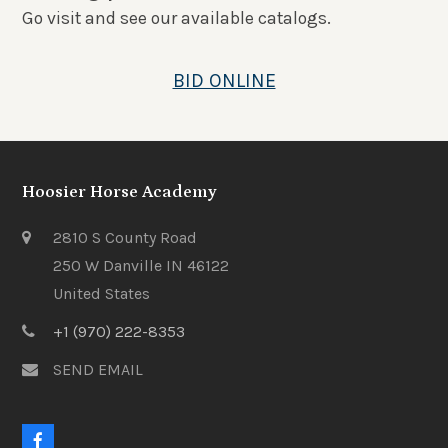
Go visit and see our available catalogs.
BID ONLINE
Hoosier Horse Academy
2810 S County Road
250 W Danville IN 46122
United States
+1 (970) 222-8353
SEND EMAIL
F